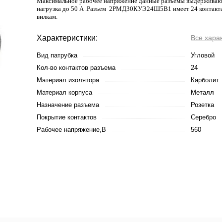
Максимальное рабочее напряжение данные разъемы выдерживают 
нагрузка до 50 А .Разъем 2РМД30КУЭ24Ш5В1 имеет 24 контакта
вилкам.
Характеристики:
Все хара
Вид патрубка
Угловой
Кол-во контактов разъема
24
Материал изолятора
Карболит
Материал корпуса
Металл
Назначение разъема
Розетка
Покрытие контактов
Серебро
Рабочее напряжение,В
560