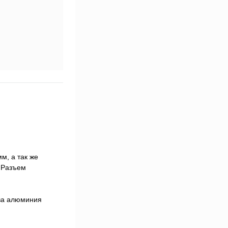
м, а так же
 .Разъем
ава алюминия