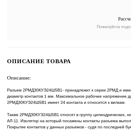
Рассч
Пожалуйста подо
ОПИСАНИЕ ТОВАРА
Описание:
Разъем 2РМД30КУЭ24Ш5В1- принадлежит к серии 2РМД и имеет 
диаметр контактов 1 мм. Максимальное рабочее напряжение да
2РМД30КУЭ24Ш5В1 имеет 24 контакта и относится к вилкам.
Также 2РМД30КУЭ24Ш5В1 относят в группу цилиндрических, н
АЛ-11. Изолятор на который посажены контакты разъема выпол
Покрытие контактов у данных разъемов - судя по последней бук