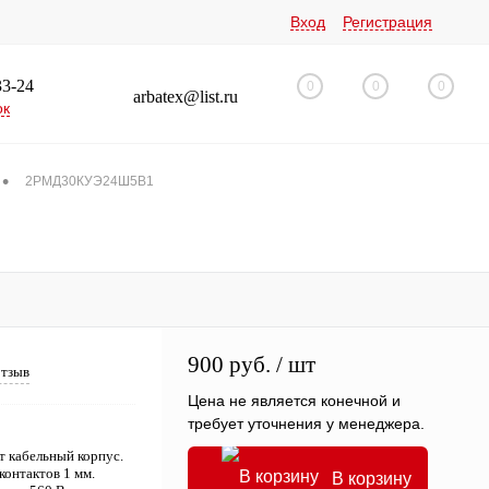
Вход
Регистрация
33-24
0
0
0
arbatex@list.ru
ок
•
2РМД30КУЭ24Ш5В1
900 руб.
/ шт
отзыв
Цена не является конечной и
требует уточнения у менеджера.
 кабельный корпус.
контактов 1 мм.
В корзину