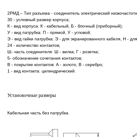
2РМД – Тип разъема - соединитель электрический низкочастот
30 - условный размер корпуса;
К - вид корпуса: К - кабельный, Б - блочный (приборный);
У - вид патрубка: П - прямой, У - угловой;
Э - вид гайки патрубка: Э - для экранированного кабеля, Н - д
24 - количество контактов;
Ш- часть соединителя: Ш - вилка; Г - розетка;
5- обозначение сочетания контактов;
В - покрытие контактов: А - золото, В - серебро;
1 - вид контакта: цилиндрический.
Установочные размеры
Кабельная часть без патрубка.