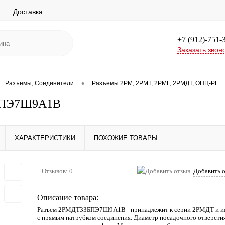
Доставка
+7 (912)-751-
Заказать звон
•
Разъемы, Соединители
Разъемы 2РМ, 2РМТ, 2РМГ, 2РМДТ, ОНЦ-РГ
БПЭ7Ш9А1В
ХАРАКТЕРИСТИКИ
ПОХОЖИЕ ТОВАРЫ
Отзывов: 0
Добавить 
Описание товара:
Разъем 2РМДТ33БПЭ7Ш9А1В - принадлежит к серии 2РМДТ и им
с прямым патрубком соединения. Диаметр посадочного отверстия 