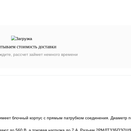
итываем стоимость доставки
ждите, рассчет займет немного времени
еет блочный корпус с прямым патрубком соединения. Диаметр п
ют до 560 В, а токовая нагрузка до 7 А. Разъем 2РМДТ33БПЭ7Ш