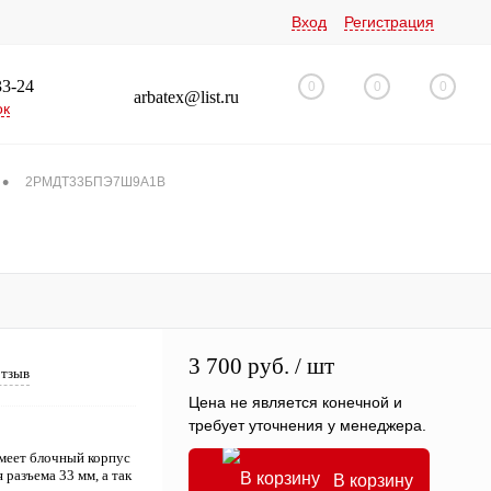
Вход
Регистрация
33-24
0
0
0
arbatex@list.ru
ок
•
2РМДТ33БПЭ7Ш9А1В
3 700 руб.
/ шт
отзыв
Цена не является конечной и
требует уточнения у менеджера.
еет блочный корпус
разъема 33 мм, а так
В корзину