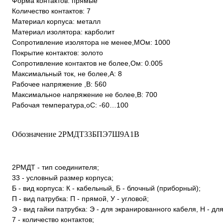
Форма контактов: прямые
Количество контактов: 7
Материал корпуса: металл
Материал изолятора: карболит
Сопротивление изолятора не менее,МОм: 1000
Покрытие контактов: золото
Сопротивление контактов не более,Ом: 0.005
Максимальный ток, не более,А: 8
Рабочее напряжение ,В: 560
Максимальное напряжение не более,В: 700
Рабочая температура,оС: -60…100
Обозначение 2РМДТ33БПЭ7Ш9А1В
2РМДТ - тип соединителя;
33 - условный размер корпуса;
Б - вид корпуса: К - кабельный, Б - блочный (приборный);
П - вид патрубка: П - прямой, У - угловой;
Э - вид гайки патрубка: Э - для экранированного кабеля, Н - д
7 - количество контактов;