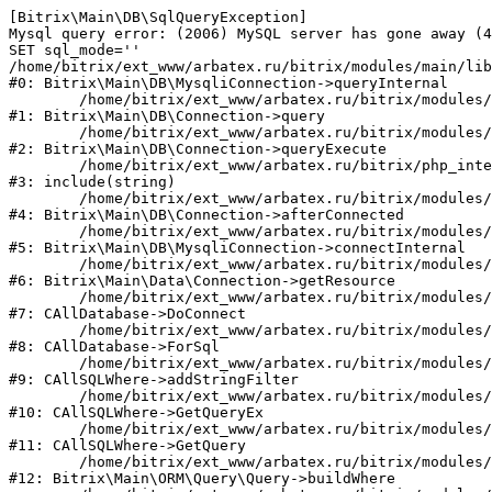
[Bitrix\Main\DB\SqlQueryException] 

Mysql query error: (2006) MySQL server has gone away (4
SET sql_mode=''

/home/bitrix/ext_www/arbatex.ru/bitrix/modules/main/lib
#0: Bitrix\Main\DB\MysqliConnection->queryInternal

	/home/bitrix/ext_www/arbatex.ru/bitrix/modules/main/lib/db/connection.php:331

#1: Bitrix\Main\DB\Connection->query

	/home/bitrix/ext_www/arbatex.ru/bitrix/modules/main/lib/db/connection.php:380

#2: Bitrix\Main\DB\Connection->queryExecute

	/home/bitrix/ext_www/arbatex.ru/bitrix/php_interface/after_connect_d7.php:6

#3: include(string)

	/home/bitrix/ext_www/arbatex.ru/bitrix/modules/main/lib/db/connection.php:1048

#4: Bitrix\Main\DB\Connection->afterConnected

	/home/bitrix/ext_www/arbatex.ru/bitrix/modules/main/lib/db/mysqliconnection.php:110

#5: Bitrix\Main\DB\MysqliConnection->connectInternal

	/home/bitrix/ext_www/arbatex.ru/bitrix/modules/main/lib/data/connection.php:53

#6: Bitrix\Main\Data\Connection->getResource

	/home/bitrix/ext_www/arbatex.ru/bitrix/modules/main/classes/general/database.php:305

#7: CAllDatabase->DoConnect

	/home/bitrix/ext_www/arbatex.ru/bitrix/modules/main/classes/general/database.php:703

#8: CAllDatabase->ForSql

	/home/bitrix/ext_www/arbatex.ru/bitrix/modules/main/classes/general/sqlwhere.php:758

#9: CAllSQLWhere->addStringFilter

	/home/bitrix/ext_www/arbatex.ru/bitrix/modules/main/classes/general/sqlwhere.php:401

#10: CAllSQLWhere->GetQueryEx

	/home/bitrix/ext_www/arbatex.ru/bitrix/modules/main/classes/general/sqlwhere.php:281

#11: CAllSQLWhere->GetQuery

	/home/bitrix/ext_www/arbatex.ru/bitrix/modules/main/lib/orm/query/query.php:2225

#12: Bitrix\Main\ORM\Query\Query->buildWhere
