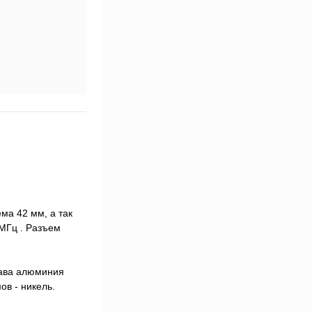
ма 42 мм, а так
МГц . Разъем
лава алюминия
ов - никель.