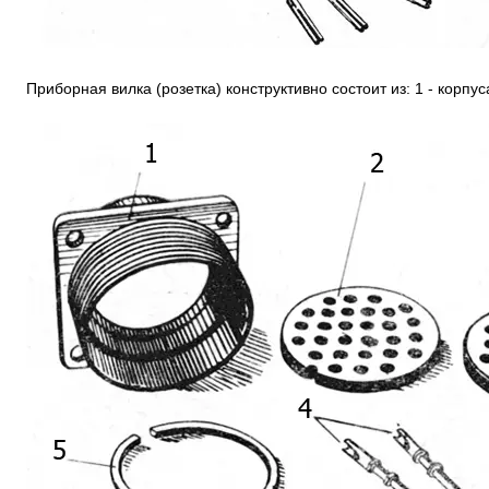
Приборная вилка (розетка) конструктивно состоит из: 1 - корпус