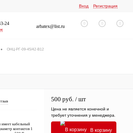
Вход
Регистрация
33-24
0
0
0
arbatex@list.ru
ок
•
ОНЦ-РГ-09-45/42-В12
500 руб.
/ шт
отзыв
Цена не является конечной и
требует уточнения у менеджера.
и имеет кабельный
диаметр контактов 1
В корзину