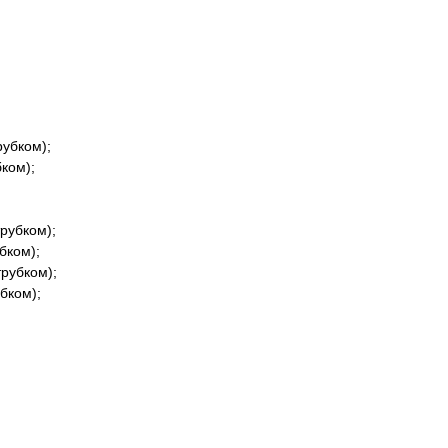
рубком);
ком);
рубком);
бком);
трубком);
бком);