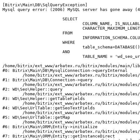
[Bitrix\Main\DB\SqlQueryException] 

Mysql query error: (2006) MySQL server has gone away (4
			SELECT

				COLUMN_NAME, IS_NULLABLE, UPPER(COLUMN_TYPE) as COLUMN_TYPE, UPPER(DATA_TYPE) as DATA_TYPE, 

				CHARACTER_MAXIMUM_LENGTH as LENGTH, NUMERIC_PRECISION, COLUMN_KEY

			FROM

				INFORMATION_SCHEMA.COLUMNS 

			WHERE

				table_schema=DATABASE()

			AND

				TABLE_NAME = 'wd_seo_url';

/home/bitrix/ext_www/arbatex.ru/bitrix/modules/main/lib
#0: Bitrix\Main\DB\MysqliConnection->queryInternal

	/home/bitrix/ext_www/arbatex.ru/bitrix/modules/main/lib/db/connection.php:331

#1: Bitrix\Main\DB\Connection->query

	/home/bitrix/ext_www/arbatex.ru/bitrix/modules/webdebug.seo/include.php:1748

#2: WD\Seo\Helper::query

	/home/bitrix/ext_www/arbatex.ru/bitrix/modules/webdebug.seo/include.php:1847

#3: WD\Seo\Helper::getTableFields

	/home/bitrix/ext_www/arbatex.ru/bitrix/modules/webdebug.seo/lib/url.php:465

#4: WD\Seo\UrlTable::getSeoTextFields

	/home/bitrix/ext_www/arbatex.ru/bitrix/modules/webdebug.seo/lib/url.php:141

#5: WD\Seo\UrlTable::getMap

	/home/bitrix/ext_www/arbatex.ru/bitrix/modules/main/lib/orm/entity.php:231

#6: Bitrix\Main\ORM\Entity->initialize

	/home/bitrix/ext_www/arbatex.ru/bitrix/modules/main/lib/orm/entity.php:128

#7: Bitrix\Main\ORM\Entity::getInstanceDirect
