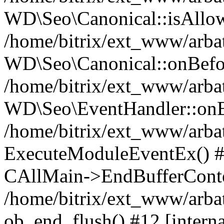
WD\Seo\Canonical::isAllo
/home/bitrix/ext_www/arbat
WD\Seo\Canonical::onBefo
/home/bitrix/ext_www/arbat
WD\Seo\EventHandler::onB
/home/bitrix/ext_www/arbat
ExecuteModuleEventEx() #10
CAllMain->EndBufferConte
/home/bitrix/ext_www/arbat
ob_end_flush() #12 [intern