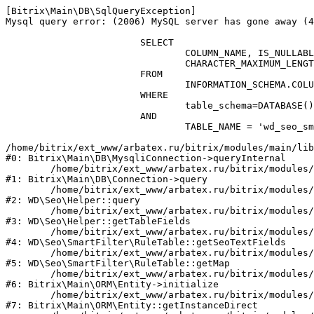
[Bitrix\Main\DB\SqlQueryException] 

Mysql query error: (2006) MySQL server has gone away (4
			SELECT

				COLUMN_NAME, IS_NULLABLE, UPPER(COLUMN_TYPE) as COLUMN_TYPE, UPPER(DATA_TYPE) as DATA_TYPE, 

				CHARACTER_MAXIMUM_LENGTH as LENGTH, NUMERIC_PRECISION, COLUMN_KEY

			FROM

				INFORMATION_SCHEMA.COLUMNS 

			WHERE

				table_schema=DATABASE()

			AND

				TABLE_NAME = 'wd_seo_smartfilter_rule';

/home/bitrix/ext_www/arbatex.ru/bitrix/modules/main/lib
#0: Bitrix\Main\DB\MysqliConnection->queryInternal

	/home/bitrix/ext_www/arbatex.ru/bitrix/modules/main/lib/db/connection.php:331

#1: Bitrix\Main\DB\Connection->query

	/home/bitrix/ext_www/arbatex.ru/bitrix/modules/webdebug.seo/include.php:1748

#2: WD\Seo\Helper::query

	/home/bitrix/ext_www/arbatex.ru/bitrix/modules/webdebug.seo/include.php:1847

#3: WD\Seo\Helper::getTableFields

	/home/bitrix/ext_www/arbatex.ru/bitrix/modules/webdebug.seo/lib/smartfilter/rule.php:443

#4: WD\Seo\SmartFilter\RuleTable::getSeoTextFields

	/home/bitrix/ext_www/arbatex.ru/bitrix/modules/webdebug.seo/lib/smartfilter/rule.php:149

#5: WD\Seo\SmartFilter\RuleTable::getMap

	/home/bitrix/ext_www/arbatex.ru/bitrix/modules/main/lib/orm/entity.php:231

#6: Bitrix\Main\ORM\Entity->initialize

	/home/bitrix/ext_www/arbatex.ru/bitrix/modules/main/lib/orm/entity.php:128

#7: Bitrix\Main\ORM\Entity::getInstanceDirect
