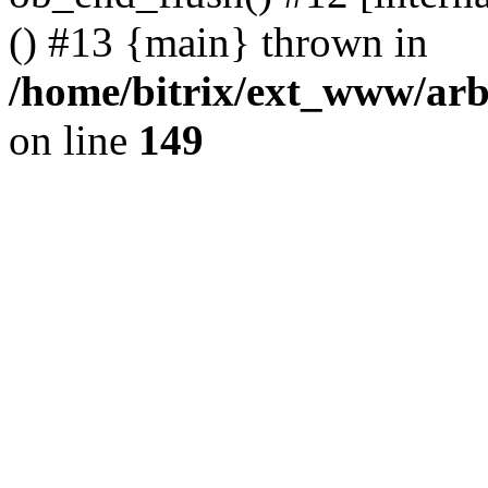
() #13 {main} thrown in
/home/bitrix/ext_www/arb
on line
149