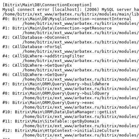
[Bitrix\Main\DB\ConnectionException] 

Mysql connect error [localhost]: (2006) MySQL server ha
/home/bitrix/ext_www/arbatex.ru/bitrix/modules/main/lib
#0: Bitrix\Main\DB\MysqliConnection->connectInternal

	/home/bitrix/ext_www/arbatex.ru/bitrix/modules/main/lib/data/connection.php:53

#1: Bitrix\Main\Data\Connection->getResource

	/home/bitrix/ext_www/arbatex.ru/bitrix/modules/main/classes/general/database.php:305

#2: CAllDatabase->DoConnect

	/home/bitrix/ext_www/arbatex.ru/bitrix/modules/main/classes/general/database.php:703

#3: CAllDatabase->ForSql

	/home/bitrix/ext_www/arbatex.ru/bitrix/modules/main/classes/general/sqlwhere.php:758

#4: CAllSQLWhere->addStringFilter

	/home/bitrix/ext_www/arbatex.ru/bitrix/modules/main/classes/general/sqlwhere.php:401

#5: CAllSQLWhere->GetQueryEx

	/home/bitrix/ext_www/arbatex.ru/bitrix/modules/main/classes/general/sqlwhere.php:281

#6: CAllSQLWhere->GetQuery

	/home/bitrix/ext_www/arbatex.ru/bitrix/modules/main/lib/orm/query/query.php:2225

#7: Bitrix\Main\ORM\Query\Query->buildWhere

	/home/bitrix/ext_www/arbatex.ru/bitrix/modules/main/lib/orm/query/query.php:2463

#8: Bitrix\Main\ORM\Query\Query->buildQuery

	/home/bitrix/ext_www/arbatex.ru/bitrix/modules/main/lib/orm/query/query.php:933

#9: Bitrix\Main\ORM\Query\Query->exec

	/home/bitrix/ext_www/arbatex.ru/bitrix/modules/main/lib/orm/data/datamanager.php:513

#10: Bitrix\Main\ORM\Data\DataManager::getList

	/home/bitrix/ext_www/arbatex.ru/bitrix/modules/main/lib/site.php:153

#11: Bitrix\Main\SiteTable::getByDomain

	/home/bitrix/ext_www/arbatex.ru/bitrix/modules/main/lib/httpcontext.php:100

#12: Bitrix\Main\HttpContext->initializeCulture

	/home/bitrix/ext_www/arbatex.ru/bitrix/modules/main/include.php:36
