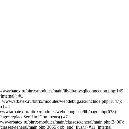
w/arbatex.ru/bitrix/modules/main/lib/db/mysqliconnection.php:149
Internal() #1
t_www/arbatex.ru/bitrix/modules/webdebug.seo/include.php(1847):
s() #4
_www/arbatex.ru/bitrix/modules/webdebug.seo/lib/page.php(638):
o\Page::replaceSeoHtmlComments() #7
ww/arbatex.ru/bitrix/modules/main/classes/general/main.php(3400):
lasses/general/main.php(3655): ob_end_flush() #11 [internal