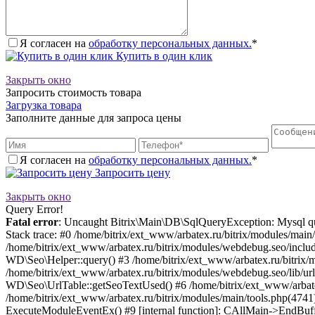
Я согласен на
обработку персональных данных.
*
Купить в один клик
Закрыть окно
Запросить стоимость товара
Загрузка товара
Заполните данные для запроса цены
Я согласен на
обработку персональных данных.
*
Запросить цену
Закрыть окно
Query Error!
Fatal error
: Uncaught Bitrix\Main\DB\SqlQueryException: Mysql que
Stack trace: #0 /home/bitrix/ext_www/arbatex.ru/bitrix/modules/mai
/home/bitrix/ext_www/arbatex.ru/bitrix/modules/webdebug.seo/inclu
WD\Seo\Helper::query() #3 /home/bitrix/ext_www/arbatex.ru/bitrix/
/home/bitrix/ext_www/arbatex.ru/bitrix/modules/webdebug.seo/lib/ur
WD\Seo\UrlTable::getSeoTextUsed() #6 /home/bitrix/ext_www/arbat
/home/bitrix/ext_www/arbatex.ru/bitrix/modules/main/tools.php(474
ExecuteModuleEventEx() #9 [internal function]: CAllMain->EndBuffer