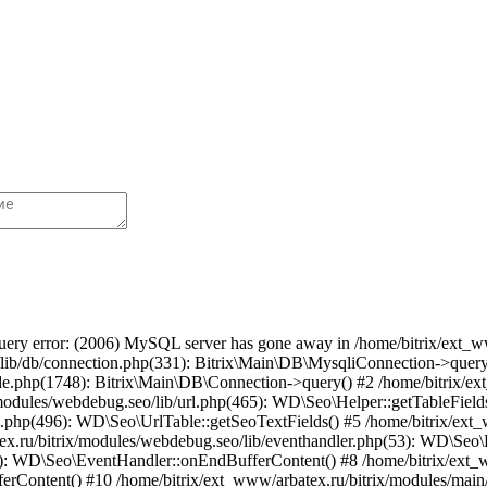
ry error: (2006) MySQL server has gone away in /home/bitrix/ext_ww
n/lib/db/connection.php(331): Bitrix\Main\DB\MysqliConnection->query
de.php(1748): Bitrix\Main\DB\Connection->query() #2 /home/bitrix/ex
modules/webdebug.seo/lib/url.php(465): WD\Seo\Helper::getTableField
l.php(496): WD\Seo\UrlTable::getSeoTextFields() #5 /home/bitrix/ext
ex.ru/bitrix/modules/webdebug.seo/lib/eventhandler.php(53): WD\Se
1): WD\Seo\EventHandler::onEndBufferContent() #8 /home/bitrix/ext_w
Content() #10 /home/bitrix/ext_www/arbatex.ru/bitrix/modules/main/c