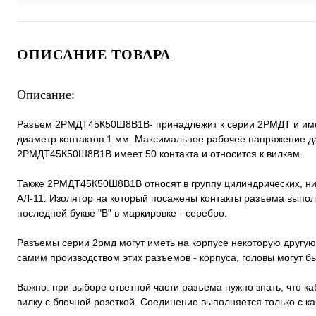
ОПИСАНИЕ ТОВАРА
Описание:
Разъем 2РМДТ45К50Ш8В1В- принадлежит к серии 2РМДТ и имеет
диаметр контактов 1 мм. Максимальное рабочее напряжение д
2РМДТ45К50Ш8В1В имеет 50 контакта и относится к вилкам.
Также 2РМДТ45К50Ш8В1В относят в группу цилиндрических, н
АЛ-11. Изолятор на который посажены контакты разъема выполн
последней букве "В" в маркировке - серебро.
Разъемы серии 2рмд могут иметь на корпусе некоторую другую
самим производством этих разъемов - корпуса, головы могут 
Важно: при выборе ответной части разъема нужно знать, что к
вилку с блочной розеткой. Соединение выполняется только с 