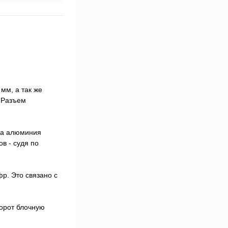
мм, а так же
 Разъем
ва алюминия
в - судя по
р. Это связано с
борот блочную