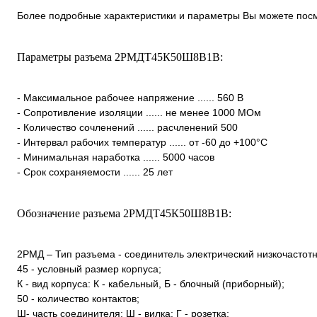
Более подробные характеристики и параметры Вы можете посм
Параметры разъема 2РМДТ45К50Ш8В1В:
- Максимальное рабочее напряжение ...... 560 В
- Сопротивление изоляции ...... не менее 1000 МОм
- Количество сочленений ...... расчленений 500
- Интервал рабочих температур ...... от -60 до +100°С
- Минимальная наработка ...... 5000 часов
- Срок сохраняемости ...... 25 лет
Обозначение разъема 2РМДТ45К50Ш8В1В:
2РМД – Тип разъема - соединитель электрический низкочастот
45 - условный размер корпуса;
К - вид корпуса: К - кабельный, Б - блочный (приборный);
50 - количество контактов;
Ш- часть соединителя: Ш - вилка; Г - розетка;