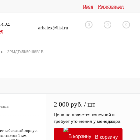
Вход
Регистрация
33-24
0
0
0
arbatex@list.ru
ок
•
2РМДТ45К50Ш8В1В
2 000 руб.
/ шт
отзыв
Цена не является конечной и
требует уточнения у менеджера.
т кабельный корпус.
контактов 1 мм.
В корзину