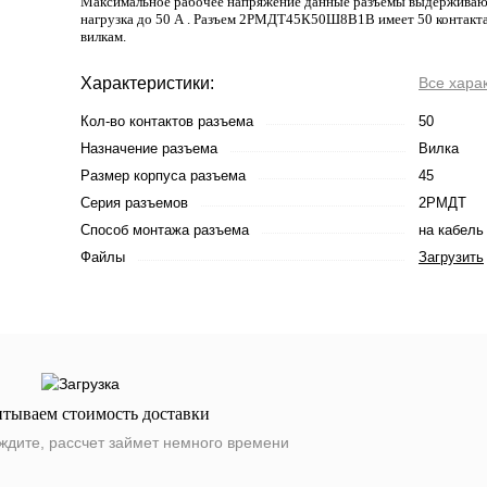
Максимальное рабочее напряжение данные разъемы выдерживают 
нагрузка до 50 А . Разъем 2РМДТ45К50Ш8В1В имеет 50 контакта
вилкам.
Характеристики:
Все хара
Кол-во контактов разъема
50
Назначение разъема
Вилка
Размер корпуса разъема
45
Серия разъемов
2РМДТ
Способ монтажа разъема
на кабель
Файлы
Загрузить
итываем стоимость доставки
ждите, рассчет займет немного времени