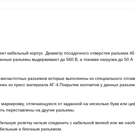
 кабельный корпус. Диаметр посадочного отверстия разъема 45 
анные разъемы выдерживают до 560 В, а токовая нагрузка до 50 А
изкочастотных разъемов которые выполнены из специального спла
ен из пресс материала АГ-4.Покрытие контактов у данных разъемо
 маркировку, отличающуюся от заданной на несколько букв или циф
быть переставлены на другие разъемы.
абельную розетку нельзя соединить с кабельной вилкой или же нао
кабельным и блочным разъемом.