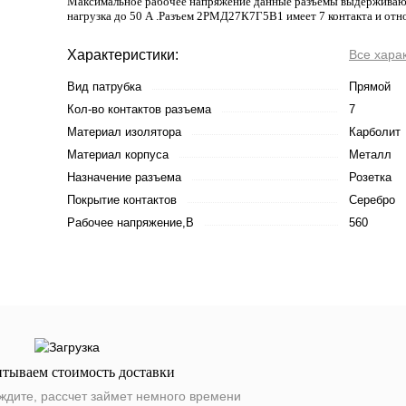
Максимальное рабочее напряжение данные разъемы выдерживают 
нагрузка до 50 А .Разъем 2РМД27К7Г5В1 имеет 7 контакта и отно
Характеристики:
Все хара
Вид патрубка
Прямой
Кол-во контактов разъема
7
Материал изолятора
Карболит
Материал корпуса
Металл
Назначение разъема
Розетка
Покрытие контактов
Серебро
Рабочее напряжение,В
560
итываем стоимость доставки
ждите, рассчет займет немного времени