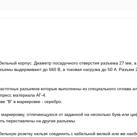
ельный корпус. Диаметр посадочного отверстия разъема 27 мм, а
зъемы выдерживают до 560 В, а токовая нагрузка до 50 А .Разъе
частотных разъемов которые выполнены из специального сплава а
пресс материала АГ-4.
ве "В" в маркировке - серебро.
 маркировку, отличающуюся от заданной на несколько букв или циф
быть переставлены на другие разъемы.
абельную розетку нельзя соединить с кабельной вилкой или же нао