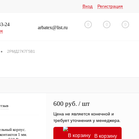
Вход
Регистрация
33-24
0
0
0
arbatex@list.ru
ок
•
2РМД27К7Г5В1
600 руб.
/ шт
отзыв
Цена не является конечной и
требует уточнения у менеджера.
льный корпус.
контактов 1 мм.
В корзину