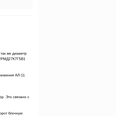
 так же диаметр
м 2РМД27К7Г5В1
люминия АЛ-11.
р. Это связано с
борот блочную