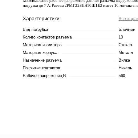
Максимальное рабочее напряжение данные разъемы выдерживают 
нагрузка до 7 А. Разъем 2РМГ22БПН10Ш1Е2 имеет 10 контакта и 
Характеристики:
Все хара
Вид патрубка
Блочный
Кол-во контактов разъема
10
Материал изолятора
Стекло
Материал корпуса
Металл
Назначение разъема
Вилка
Покрытие контактов
Никель
Рабочее напряжение,В
560