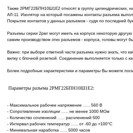
Также 2РМГ22БПН10Ш1Е2 относят в группу цилиндрических, н
АЛ-11. Изолятор на который посажены контакты разъема выпол
Покрытие контактов у данных разъемов - судя по последней букв
Разъемы серии 2рмг могут иметь на корпусе некоторую другую 
самим производством этих разъемов - корпуса, головы могут 
Важно: при выборе ответной части разъема нужно знать, что к
вилку с блочной розеткой. Соединение выполняется только с 
Более подробные характеристики и параметры Вы можете посм
Параметры разъема 2РМГ22БПН10Ш1Е2:
- Максимальное рабочее напряжение ...... 560 В
- Сопротивление изоляции ...... не менее 1000 МОм
- Количество сочленений ...... расчленений 500
- Интервал рабочих температур ...... от -60 до +100°С
- Минимальная наработка ...... 5000 часов