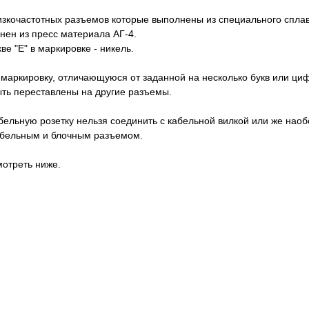
изкочастотных разъемов которые выполнены из специального спл
нен из пресс материала АГ-4.
е "Е" в маркировке - никель.
маркировку, отличающуюся от заданной на несколько букв или циф
быть переставлены на другие разъемы.
абельную розетку нельзя соединить с кабельной вилкой или же нао
кабельным и блочным разъемом.
отреть ниже.