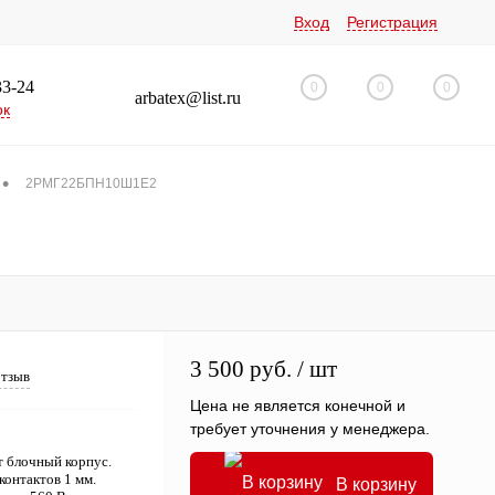
Вход
Регистрация
33-24
0
0
0
arbatex@list.ru
ок
•
2РМГ22БПН10Ш1Е2
3 500 руб.
/ шт
отзыв
Цена не является конечной и
требует уточнения у менеджера.
 блочный корпус.
контактов 1 мм.
В корзину