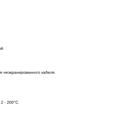
ый.
для неэкранированного кабеля.
2 - 200°С.