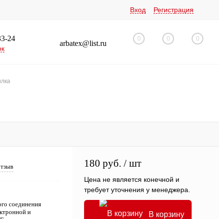
Вход
Регистрация
33-24
0
0
0
arbatex@list.ru
ок
лка
180 руб.
/ шт
отзыв
Цена не является конечной и
требует уточнения у менеджера.
го соединения
ектронной и
В корзину