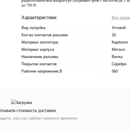
радиотехнической аппаратуре соединяют цепи с частотой до 3 
до 700 В.
Характеристики:
Все хара
Вид патрубка
Угловой
Кол-во контактов разъема
20
Материал изолятора
Карболит
Материал корпуса
Металл
Назначение разъема
Вилка
Покрытие контактов
Серебро
Рабочее напряжение,В
560
итываем стоимость доставки
ждите, рассчет займет немного времени