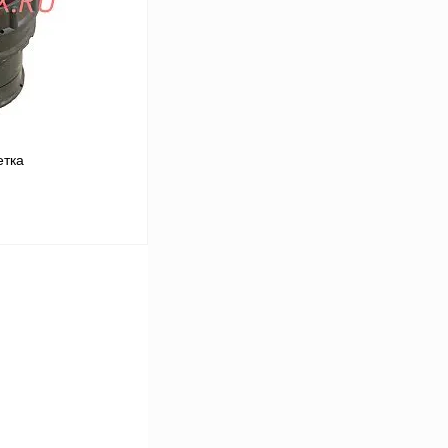
В
аличии
тка
В корзину
Сравнение
В
аличии