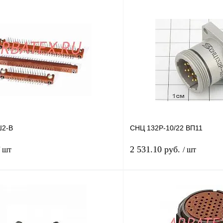
2-В
СНЦ 132Р-10/22 ВП11
2 531.10 руб.
/ шт
/ шт
В корзину
лик
Сравнение
Купить в 1 клик