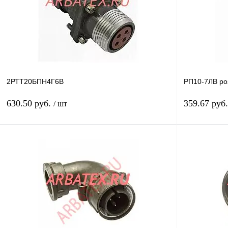
В избранное
В
В избранное
наличии
2РТТ20БПН4Г6В
РП10-7ЛВ ро
630.50 руб.
359.67 руб
/ шт
В корзину
Купить в 1 клик
Сравнение
Купить в 1 к
В избранное
В
В избранное
наличии