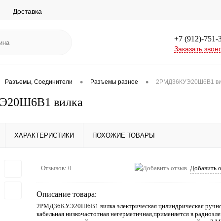
Доставка
+7 (912)-751-
Заказать звон
•
•
Разъемы, Соединители
Разъемы разное
2РМД36КУЭ20Ш6В1 ви
Э20Ш6В1 вилка
ХАРАКТЕРИСТИКИ
ПОХОЖИЕ ТОВАРЫ
Отзывов: 0
Добавить 
Описание товара:
2РМД36КУЭ20Ш6В1 вилка электрическая цилиндрическая ручно
кабельная низкочастотная негерметичная,применяется в радиоэл