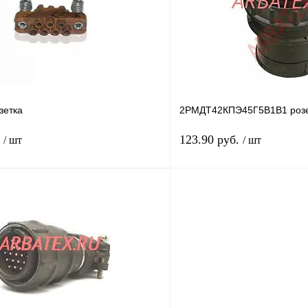
В
В избранное
наличии
н
зетка
2РМДТ42КПЭ45Г5В1В1 розе
.
123.90 руб.
/ шт
/ шт
В корзину
лик
Сравнение
Купить в 1 клик
В
В избранное
наличии
н