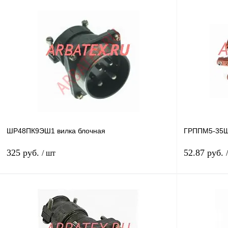
ШР48ПК9ЭШ1 вилка блочная
ГРППМ5-35Ш
325 руб.
52.87 руб.
/ шт
В корзину
Купить в 1 клик
Сравнение
Купить в 1 к