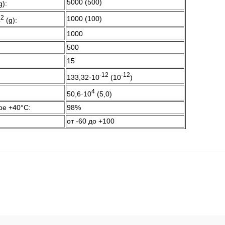
5000 (500)
g):
2
1000 (100)
с
(g):
1000
500
15
-12
-12
133,32·10
(10
)
4
50,6·10
(5,0)
ре +40°C:
98%
от -60 до +100