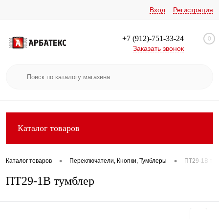
Вход
Регистрация
+7 (912)-751-33-24
0
Заказать звонок
Каталог товаров
•
•
Каталог товаров
Переключатели, Кнопки, Тумблеры
ПТ29-1В ту
ПТ29-1В тумблер