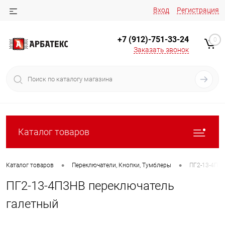
Вход
Регистрация
+7 (912)-751-33-24
0
Заказать звонок
Каталог товаров
•
•
Каталог товаров
Переключатели, Кнопки, Тумблеры
ПГ2-13-4П3Н
ПГ2-13-4П3НВ переключатель
галетный