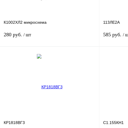
К1002ХЛ2 микросхема
113ЛЕ2А
280 руб.
585 руб.
/ шт
/ 
В корзину
Купить в 1 клик
Сравнение
Купить в 1 к
В избранное
В
В избранное
наличии
КР1818ВГ3
С1.155КН1