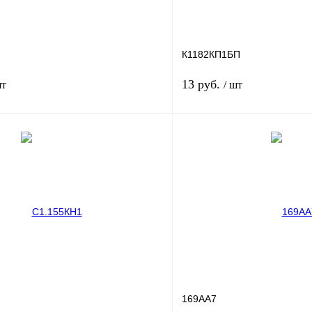
К1182КП1БП
13 руб.
шт
/ шт
В корзину
лик
Сравнение
Купить в 1 клик
В
В избранное
наличии
н
169АА7