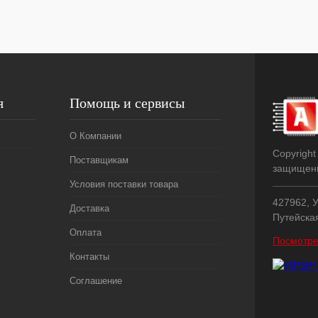
я
Помощь и сервисы
О Компании
Copyright
Поставщикам
защищен
Условия поставки товара
427962, У
Доставка
Путейска
Оплата
Посмотре
Контакты
Соглашение