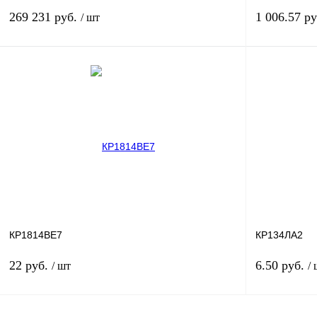
269 231 руб.
1 006.57 р
/ шт
В корзину
Купить в 1 клик
Сравнение
Купить в 1 к
В избранное
В
В избранное
наличии
КР1814ВЕ7
КР134ЛА2
22 руб.
6.50 руб.
/ шт
/