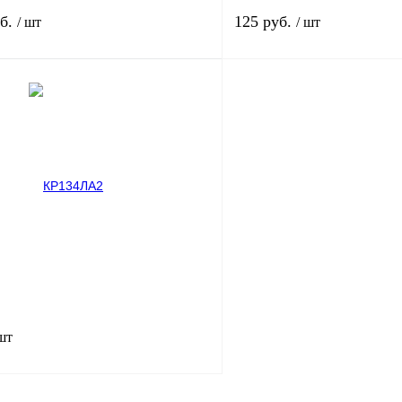
уб.
125 руб.
/ шт
/ шт
В корзину
лик
Сравнение
Купить в 1 клик
В
В избранное
наличии
н
 шт