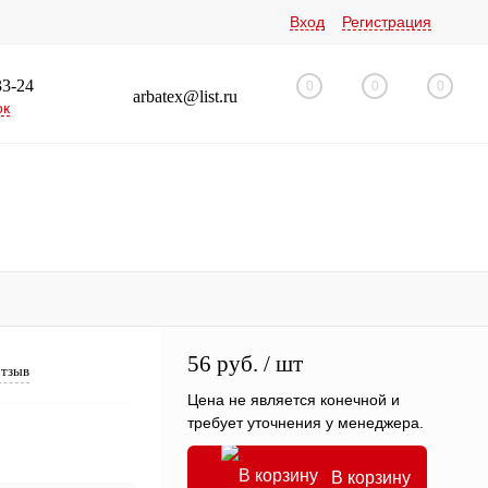
Вход
Регистрация
33-24
0
0
0
arbatex@list.ru
ок
56 руб.
/ шт
отзыв
Цена не является конечной и
требует уточнения у менеджера.
В корзину