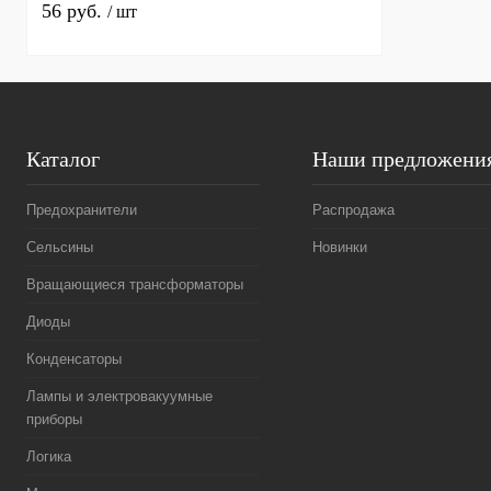
56 руб.
/ шт
Каталог
Наши предложени
Предохранители
Распродажа
Сельсины
Новинки
Вращающиеся трансформаторы
Диоды
Конденсаторы
Лампы и электровакуумные
приборы
Логика