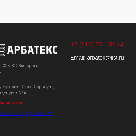
+7 (912)-751-33-24
Email:
arbatex@list.ru
 2025 В© Все права
ы
дмуртская Респ, Сарапул г,
я ул, дом 62А
ть на карте