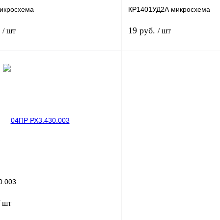
икросхема
КР1401УД2А микросхема
.
19 руб.
/ шт
/ шт
В корзину
лик
Сравнение
Купить в 1 клик
В
В избранное
наличии
н
0.003
/ шт