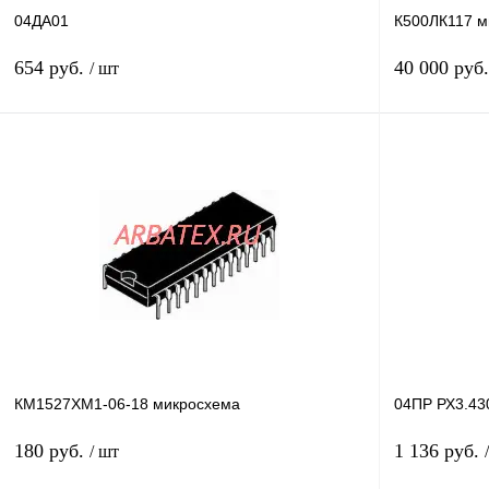
04ДА01
К500ЛК117 м
654 руб.
40 000 руб
/ шт
В корзину
Купить в 1 клик
Сравнение
Купить в 1 к
В избранное
В
В избранное
наличии
КМ1527ХМ1-06-18 микросхема
04ПР РХ3.43
180 руб.
1 136 руб.
/ шт