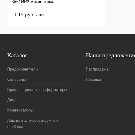
К561ИР2 микросхема
11.15 руб.
/ шт
Каталог
Наши предложени
Предохранители
Распродажа
Сельсины
Новинки
Вращающиеся трансформаторы
Диоды
Конденсаторы
Лампы и электровакуумные
приборы