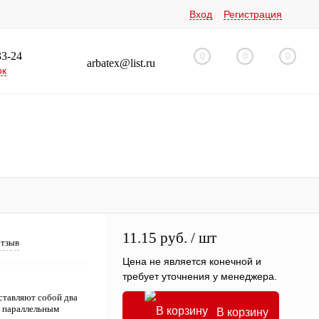
Вход
Регистрация
33-24
0
0
0
arbatex@list.ru
ок
11.15 руб.
/ шт
отзыв
Цена не является конечной и
требует уточнения у менеджера.
тавляют собой два
и параллельным
В корзину