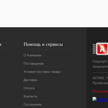
я
Помощь и сервисы
О Компании
Copyright
Поставщикам
защищен
Условия поставки товара
427962, У
Доставка
Путейска
Оплата
Посмотре
Контакты
Соглашение