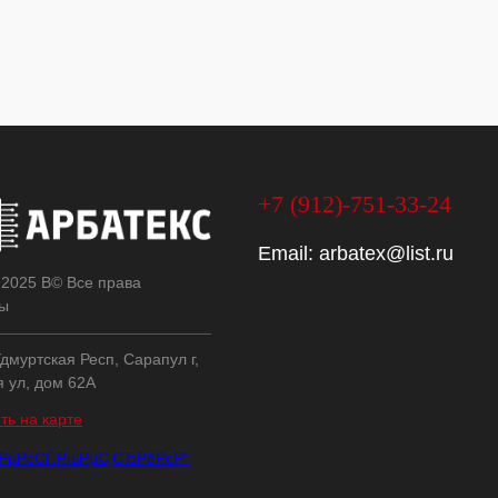
+7 (912)-751-33-24
Email:
arbatex@list.ru
 2025 В© Все права
ы
дмуртская Респ, Сарапул г,
я ул, дом 62А
ть на карте