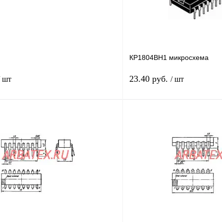
КР1804ВН1 микросхема
23.40 руб.
/ шт
/ шт
В корзину
лик
Сравнение
Купить в 1 клик
В
В избранное
наличии
н