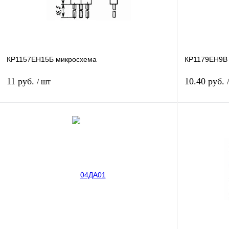
КР1157ЕН15Б микросхема
КР1179ЕН9В
11 руб.
10.40 руб.
/ шт
В корзину
Купить в 1 клик
Сравнение
Купить в 1 к
В избранное
В
В избранное
наличии