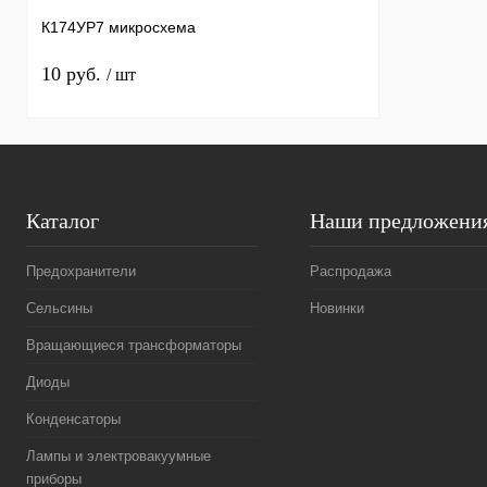
К174УР7 микросхема
10 руб.
/ шт
Каталог
Наши предложени
Предохранители
Распродажа
Сельсины
Новинки
Вращающиеся трансформаторы
Диоды
Конденсаторы
Лампы и электровакуумные
приборы