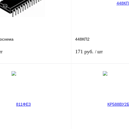
осхема
448КП2
171 руб.
шт
/ шт
В корзину
лик
Сравнение
Купить в 1 клик
В
В избранное
наличии
н