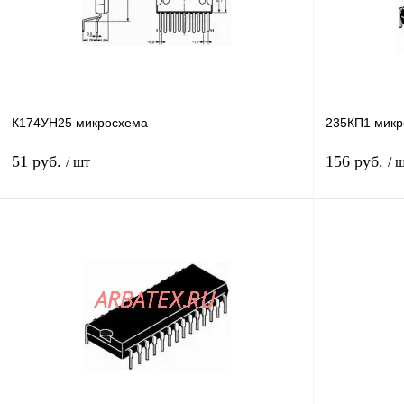
К174УН25 микросхема
235КП1 микр
51 руб.
156 руб.
/ шт
/ 
В корзину
Купить в 1 клик
Сравнение
Купить в 1 к
В избранное
В
В избранное
наличии