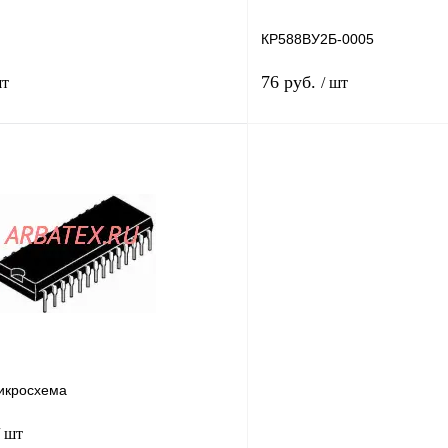
КР588ВУ2Б-0005
76 руб.
шт
/ шт
В корзину
лик
Сравнение
Купить в 1 клик
В
В избранное
наличии
н
икросхема
/ шт