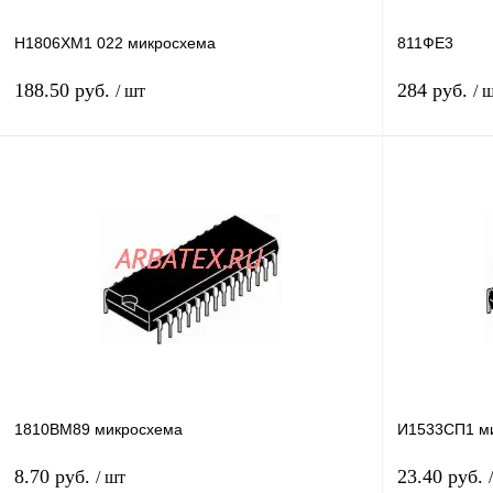
Н1806ХМ1 022 микросхема
811ФЕ3
188.50 руб.
284 руб.
/ шт
/ 
В корзину
Купить в 1 клик
Сравнение
Купить в 1 к
В избранное
В
В избранное
наличии
1810ВМ89 микросхема
И1533СП1 м
8.70 руб.
23.40 руб.
/ шт