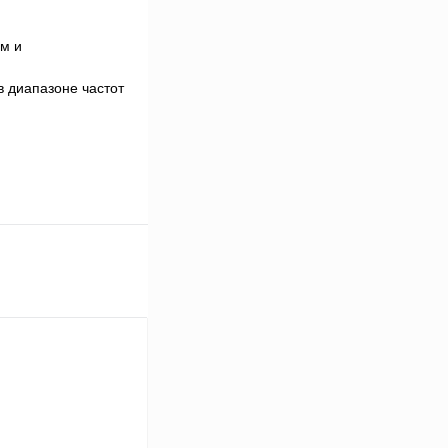
м и
 диапазоне частот