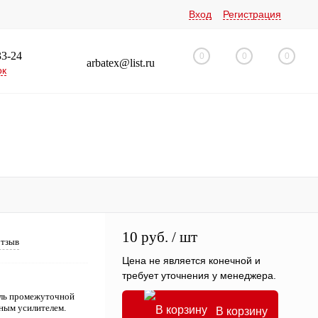
Вход
Регистрация
33-24
0
0
0
arbatex@list.ru
ок
10 руб.
/ шт
отзыв
Цена не является конечной и
требует уточнения у менеджера.
ель промежуточной
ным усилителем.
В корзину