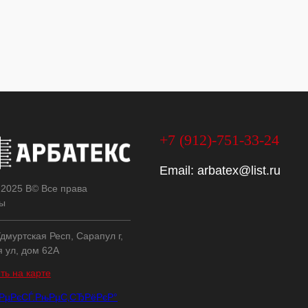
+7 (912)-751-33-24
Email:
arbatex@list.ru
 2025 В© Все права
ы
дмуртская Респ, Сарапул г,
я ул, дом 62А
ть на карте