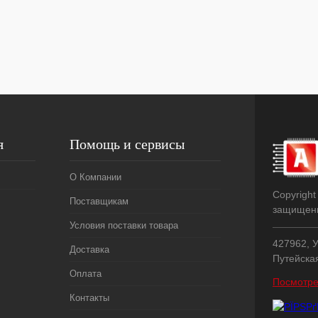
я
Помощь и сервисы
О Компании
Copyright
Поставщикам
защищен
Условия поставки товара
427962, У
Доставка
Путейска
Оплата
Посмотре
Контакты