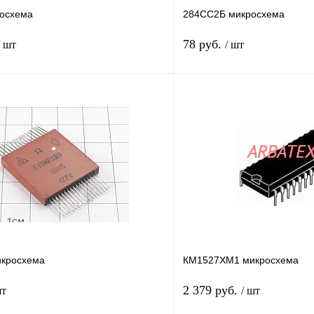
осхема
284СС2Б микросхема
78 руб.
/ шт
/ шт
В корзину
лик
Сравнение
Купить в 1 клик
В
В избранное
наличии
н
икросхема
КМ1527ХМ1 микросхема
2 379 руб.
шт
/ шт