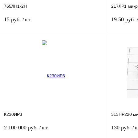
765ЛН1-2Н
217ЛР1 микр
15 руб.
19.50 руб.
/ шт
В корзину
Купить в 1 клик
Сравнение
Купить в 1 к
В избранное
В
В избранное
наличии
К230ИР3
313НР220 м
2 100 000 руб.
130 руб.
/ шт
/ 