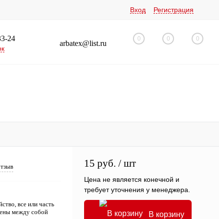
Вход
Регистрация
33-24
0
0
0
arbatex@list.ru
ок
15 руб.
/ шт
отзыв
Цена не является конечной и
требует уточнения у менеджера.
тво, все или часть
нены между собой
В корзину