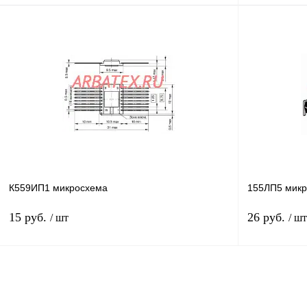
В корзину
Купить в 1 клик
Сравнение
Купить в 1 к
В избранное
В
В избранное
наличии
К559ИП1 микросхема
155ЛП5 мик
15 руб.
26 руб.
/ шт
/ шт
В корзину