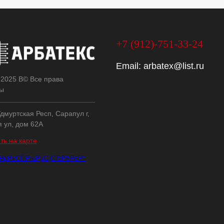
+7 (912)-751-33-24
Email:
arbatex@list.ru
 2025 В© Все права
ы
дмуртская Респ, Сарапул г,
я ул, дом 62А
ть на карте