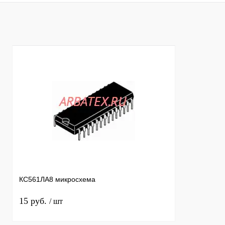
Купить в 1 клик
Сравнение
Купить в 1 к
В избранное
В
В избранное
наличии
КС561ЛА8 микросхема
15 руб.
/ шт