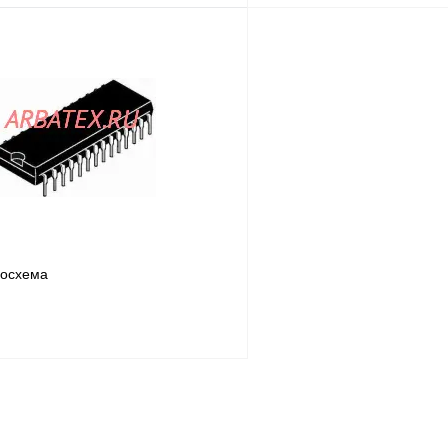
В корзину
лик
Сравнение
Купить в 1 клик
В
В избранное
наличии
н
росхема
В корзину