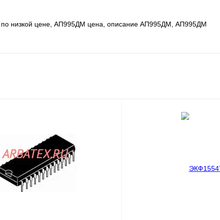
по низкой цене, АП995ДМ цена, описание АП995ДМ, АП995ДМ