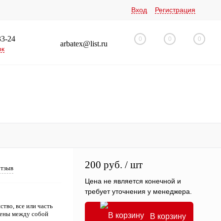
Вход
Регистрация
33-24
0
0
0
arbatex@list.ru
ок
200 руб.
/ шт
отзыв
Цена не является конечной и
требует уточнения у менеджера.
во, все или часть
нены между собой
В корзину