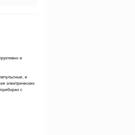
труктивно и
импульсные, и
ия электрических
 приборах с