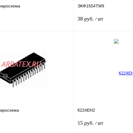
икросхема
ЭКФ1554ТМ9
38 руб.
/ шт
В корзину
лик
Сравнение
Купить в 1 клик
В
В избранное
наличии
н
икросхема
К224ЕН2
15 руб.
/ шт