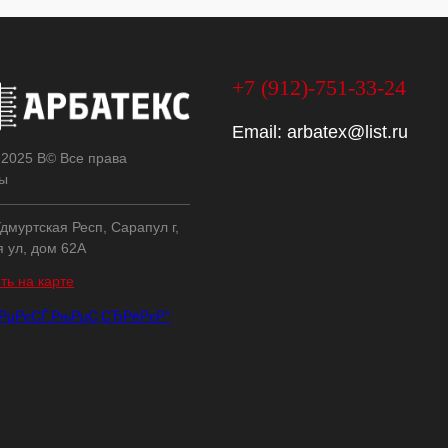
+7 (912)-751-33-24
Email:
arbatex@list.ru
 2025 В© Все права
ы
дмуртская Респ, Сарапул г,
я ул, дом 62А
ть на карте