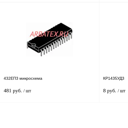
В корзину
Купить в 1 клик
Сравнение
Купить в 1 к
В избранное
В
В избранное
наличии
432ЕП3 микросхема
КР1435УД3
481 руб.
8 руб.
/ шт
/ шт
В корзину