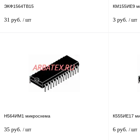
ЭКФ1564ТВ15
КМ155ИЕ9 м
31 руб.
3 руб.
/ шт
/ шт
В корзину
Купить в 1 клик
Сравнение
Купить в 1 к
В избранное
В
В избранное
наличии
Н564ИМ1 микросхема
К555ИЕ17 м
35 руб.
6 руб.
/ шт
/ шт