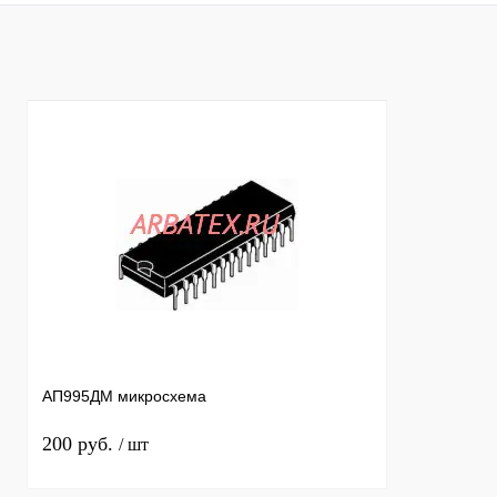
Купить в 1 клик
Сравнение
Купить в 1 к
В избранное
В
В избранное
наличии
АП995ДМ микросхема
200 руб.
/ шт