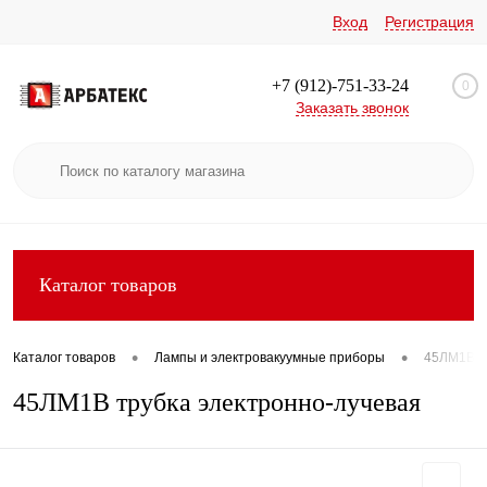
Вход
Регистрация
+7 (912)-751-33-24
0
Заказать звонок
Каталог товаров
•
•
Каталог товаров
Лампы и электровакуумные приборы
45ЛМ1В т
45ЛМ1В трубка электронно-лучевая