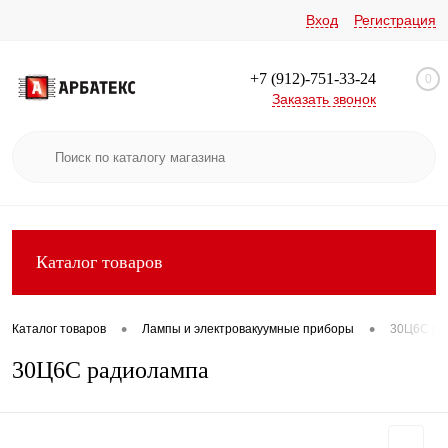
Вход
Регистрация
+7 (912)-751-33-24
0
Заказать звонок
Каталог товаров
•
•
Каталог товаров
Лампы и электровакуумные приборы
30Ц6С ра
30Ц6С радиолампа