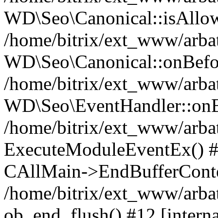
WD\Seo\Canonical::isAllo
/home/bitrix/ext_www/arbat
WD\Seo\Canonical::onBefo
/home/bitrix/ext_www/arbat
WD\Seo\EventHandler::onB
/home/bitrix/ext_www/arbat
ExecuteModuleEventEx() #10
CAllMain->EndBufferConte
/home/bitrix/ext_www/arbat
ob_end_flush() #12 [intern