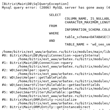
[Bitrix\Main\DB\SqlQueryException] 

Mysql query error: (2006) MySQL server has gone away (4
			SELECT

				COLUMN_NAME, IS_NULLABLE, UPPER(COLUMN_TYPE) as COLUMN_TYPE, UPPER(DATA_TYPE) as DATA_TYPE, 

				CHARACTER_MAXIMUM_LENGTH as LENGTH, NUMERIC_PRECISION, COLUMN_KEY

			FROM

				INFORMATION_SCHEMA.COLUMNS 

			WHERE

				table_schema=DATABASE()

			AND

				TABLE_NAME = 'wd_seo_smartfilter_rule';

/home/bitrix/ext_www/arbatex.ru/bitrix/modules/main/lib
#0: Bitrix\Main\DB\MysqliConnection->queryInternal

	/home/bitrix/ext_www/arbatex.ru/bitrix/modules/main/lib/db/connection.php:331

#1: Bitrix\Main\DB\Connection->query

	/home/bitrix/ext_www/arbatex.ru/bitrix/modules/webdebug.seo/include.php:1748

#2: WD\Seo\Helper::query

	/home/bitrix/ext_www/arbatex.ru/bitrix/modules/webdebug.seo/include.php:1847

#3: WD\Seo\Helper::getTableFields

	/home/bitrix/ext_www/arbatex.ru/bitrix/modules/webdebug.seo/lib/smartfilter/rule.php:443

#4: WD\Seo\SmartFilter\RuleTable::getSeoTextFields

	/home/bitrix/ext_www/arbatex.ru/bitrix/modules/webdebug.seo/lib/smartfilter/rule.php:149

#5: WD\Seo\SmartFilter\RuleTable::getMap

	/home/bitrix/ext_www/arbatex.ru/bitrix/modules/main/lib/orm/entity.php:231

#6: Bitrix\Main\ORM\Entity->initialize

	/home/bitrix/ext_www/arbatex.ru/bitrix/modules/main/lib/orm/entity.php:128

#7: Bitrix\Main\ORM\Entity::getInstanceDirect
