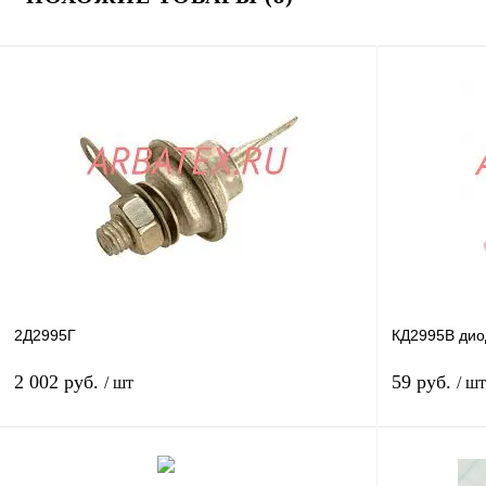
2Д2995Г
КД2995В дио
2 002 руб.
59 руб.
/ шт
/ шт
В корзину