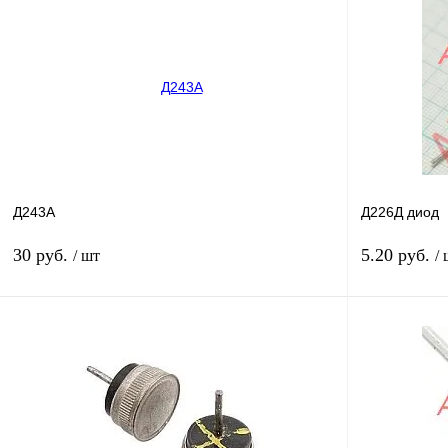
Купить в 1 клик
Сравнение
Купить в 1 к
В избранное
В
В избранное
наличии
Д243А
Д226Д диод
30 руб.
5.20 руб.
/ шт
/
В корзину
Купить в 1 клик
Сравнение
Купить в 1 к
В избранное
Под заказ
В избранное