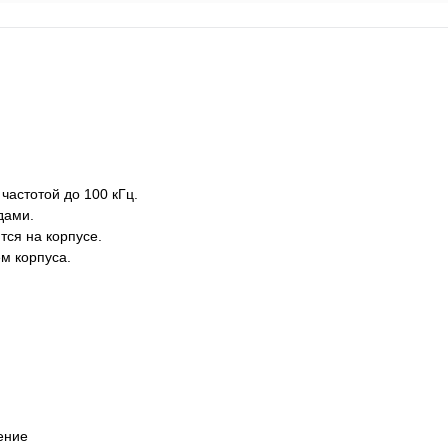
астотой до 100 кГц.
дами.
тся на корпусе.
м корпуса.
ение