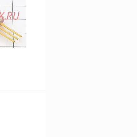
Сравнение
В
аличии
В корзину
Сравнение
В
аличии