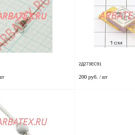
лик
Сравнение
Купить в 1 клик
В
В избранное
наличии
н
2Д273ЕС91
200 руб.
 шт
/ шт
В корзину
лик
Сравнение
Купить в 1 клик
Под заказ
В избранное
н