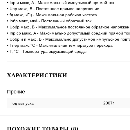
• Iпр и макс, А - Максимальный импульсный прямой ток
• Uпр макс, В - Постоянное прямое напряжение
• fд макс, кГц - Максимальная рабочая частота
• Ioбp макс, мкА - Постоянный обратный ток
• Uoбp макс, В - Максимальное постоянное обратное напряжен
• Iпр ср макс, А - Максимально допустимый средний прямой ток
• Uобр и п макс, В - Максимально допустимое импульсное по
• Tпер макс,°C - Максимальная температура перехода
• T, °C - Температура окружающей среды
ХАРАКТЕРИСТИКИ
Прочие
2007г.
Год выпуска
ПОХОЖИЕ ТОВАРЫ (8)