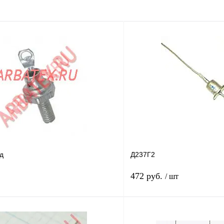
д
Д237Г2
472 руб.
/ шт
В корзину