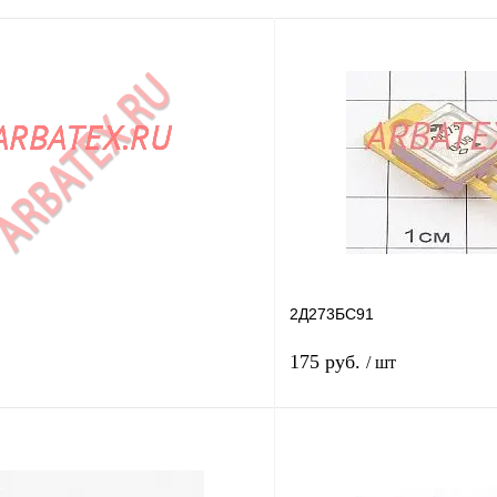
2Д273БС91
175 руб.
/ шт
В корзину