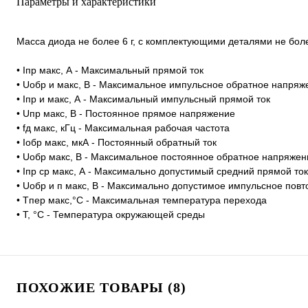
Параметры и характеристики
Масса диода не более 6 г, с комплектующими деталями не более
• Iпр макс, А - Максимальный прямой ток
• Uобр и макс, В - Максимальное импульсное обратное напряж
• Iпр и макс, А - Максимальный импульсный прямой ток
• Uпр макс, В - Постоянное прямое напряжение
• fд макс, кГц - Максимальная рабочая частота
• Ioбp макс, мкА - Постоянный обратный ток
• Uoбp макс, В - Максимальное постоянное обратное напряжен
• Iпр ср макс, А - Максимально допустимый средний прямой ток
• Uобр и п макс, В - Максимально допустимое импульсное по
• Tпер макс,°C - Максимальная температура перехода
• T, °C - Температура окружающей среды
ПОХОЖИЕ ТОВАРЫ (8)