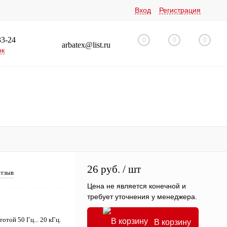
Вход
Регистрация
33-24
0
0
0
arbatex@list.ru
ок
26 руб.
/ шт
отзыв
Цена не является конечной и
требует уточнения у менеджера.
той 50 Гц... 20 кГц.
В корзину