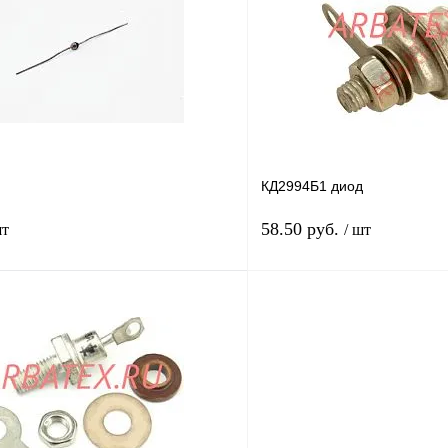
лик
Сравнение
Купить в 1 клик
В
В избранное
наличии
КД2994Б1 диод
58.50 руб.
шт
/ шт
В корзину
лик
Сравнение
Купить в 1 клик
В
В избранное
наличии
н