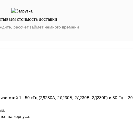
итываем стоимость доставки
ждите, рассчет займет немного времени
тотой 1...50 кГц (2Д230А, 2Д230Б, 2Д230В, 2Д230Г) и 50 Гц... 20
ми.
тся на корпусе.