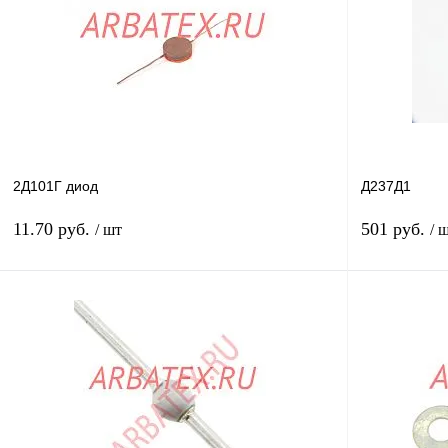
Купить в 1 клик
Сравнение
Купить в 1 к
В избранное
В
В избранное
наличии
2Д101Г диод
Д237Д1
11.70 руб.
501 руб.
/ шт
/ 
В корзину
Купить в 1 клик
Сравнение
Купить в 1 к
В избранное
В
В избранное
наличии