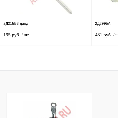
2Д215Б3 диод
2Д2995А
195 руб.
481 руб.
/ шт
/ 
В корзину
Купить в 1 клик
Сравнение
Купить в 1 к
В избранное
В
В избранное
наличии