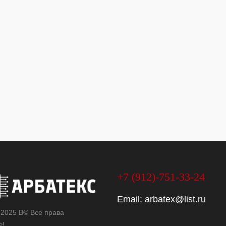
+7 (912)-751-33-24
Email:
arbatex@list.ru
 2025 В© Все права
ы