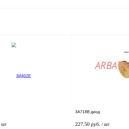
3А718В диод
227.50 руб.
/ шт
/ шт