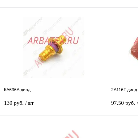
В корзину
Купить в 1 клик
Сравнение
Купить в 1 к
В избранное
В
В избранное
наличии
КА636А диод
2А116Г диод
130 руб.
97.50 руб.
/ шт
В корзину