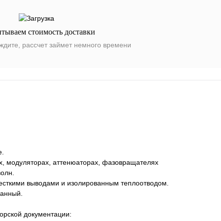
итываем стоимость доставки
ждите, рассчет займет немного времени
е.
х, модуляторах, аттенюаторах, фазовращателях
волн.
жесткими выводами и изолированным теплоотводом.
занный.
торской документации: