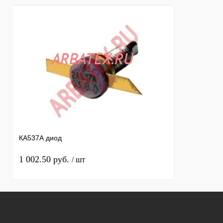
КА537А диод
1 002.50 руб.
/ шт