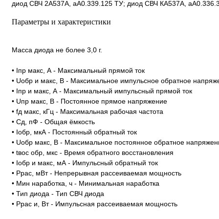
диод СВЧ 2А537А, аА0.339.125 ТУ; диод СВЧ КА537А, аА0.336.3
Параметры и характеристики
Масса диода не более 3,0 г.
• Iпр макс, А - Максимальный прямой ток
• Uобр и макс, В - Максимальное импульсное обратное напряж
• Iпр и макс, А - Максимальный импульсный прямой ток
• Uпр макс, В - Постоянное прямое напряжение
• fд макс, кГц - Максимальная рабочая частота
• Сд, пФ - Общая ёмкость
• Ioбp, мкА - Постоянный обратный ток
• Uoбp макс, В - Максимальное постоянное обратное напряжен
• tвoc обр, мкс - Время обратного восстановления
• Ioбp и макс, мА - Импульсный обратный ток
• Pрас, мВт - Непрерывная рассеиваемая мощность
• Мин наработка, ч - Минимальная наработка
• Тип диода - Тип СВЧ диода
• Pрас и, Вт - Импульсная рассеиваемая мощность