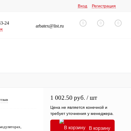
Вход
Регистрация
33-24
0
0
0
arbatex@list.ru
ок
1 002.50 руб.
/ шт
отзыв
Цена не является конечной и
требует уточнения у менеджера.
модуляторах,
В корзину