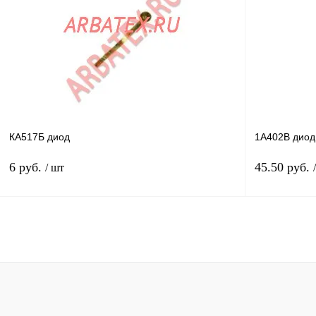
Купить в 1 клик
Сравнение
Купить в 1 к
В избранное
В
В избранное
наличии
КА517Б диод
1А402В диод
6 руб.
45.50 руб.
/ шт
В корзину
Купить в 1 клик
Сравнение
Купить в 1 к
В избранное
В
В избранное
наличии