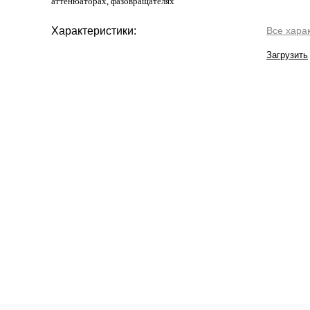
аттенюаторах, фазовращателях
Характеристики:
Все хара
Загрузить