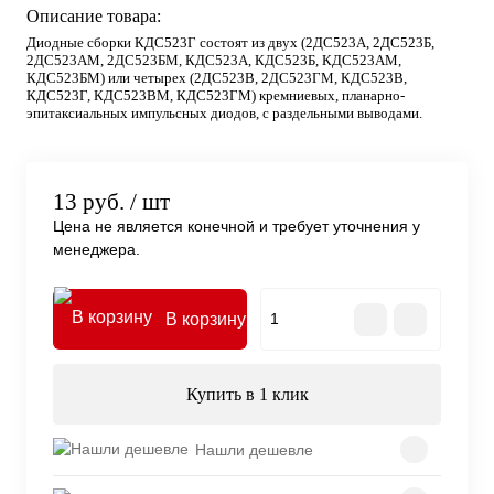
Описание товара:
Диодные сборки КДС523Г состоят из двух (2ДС523А, 2ДС523Б,
2ДС523АМ, 2ДС523БМ, КДС523А, КДС523Б, КДС523АМ,
КДС523БМ) или четырех (2ДС523В, 2ДС523ГМ, КДС523В,
КДС523Г, КДС523ВМ, КДС523ГМ) кремниевых, планарно-
эпитаксиальных импульсных диодов, с раздельными выводами.
13 руб.
/ шт
Цена не является конечной и требует уточнения у
менеджера.
В корзину
Купить в 1 клик
Нашли дешевле