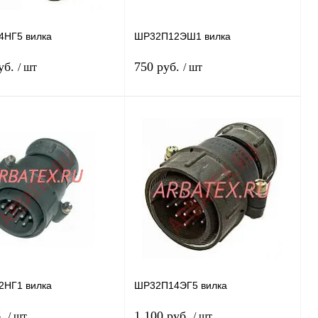
НГ5 вилка
ШР32П12ЭШ1 вилка
уб.
750 руб.
/ шт
/ шт
В корзину
Подписаться
 1 клик
Сравнение
Купить в 1 клик
Сравнение
нное
В
В избранное
Недоступно
наличии
НГ1 вилка
ШР32П14ЭГ5 вилка
б.
1 100 руб.
/ шт
/ шт