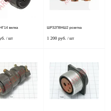
Г14 вилка
ШР32П8НШ2 розетка
уб.
1 200 руб.
/ шт
/ шт
В корзину
В корзину
 1 клик
Сравнение
Купить в 1 клик
Сравнение
нное
В
В избранное
В
наличии
наличии