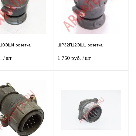
10ЭШ4 розетка
ШР32П12ЭШ1 розетка
б.
1 750 руб.
/ шт
/ шт
Подписаться
Подписаться
 1 клик
Сравнение
Купить в 1 клик
Сравнение
нное
Недоступно
В избранное
Недоступно