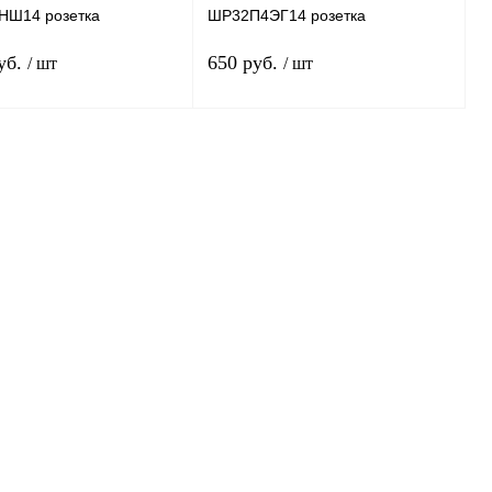
Ш14 розетка
ШР32П4ЭГ14 розетка
уб.
650 руб.
/ шт
/ шт
В корзину
В корзину
 1 клик
Сравнение
Купить в 1 клик
Сравнение
нное
В
В избранное
В
наличии
наличии