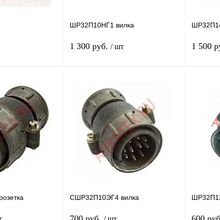
ШР32П10НГ1 вилка
ШР32П14
1 300 руб.
1 500 р
/ шт
В корзину
Подписаться
Сравнение
Купить в 1 клик
Сравнение
Купить в
В
В избранное
Недоступно
В избра
наличии
озетка
СШР32П10ЭГ4 вилка
ШР32П12
700 руб.
600 ру
т
/ шт