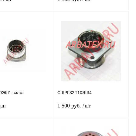
В корзину
В корзину
 1 клик
Сравнение
Купить в 1 клик
Сравнение
нное
Под заказ
В избранное
В
наличии
ска
0ЭШ1 вилка
СШРГ32П10ЭШ4
1 500 руб.
 шт
/ шт
В корзину
В корзину