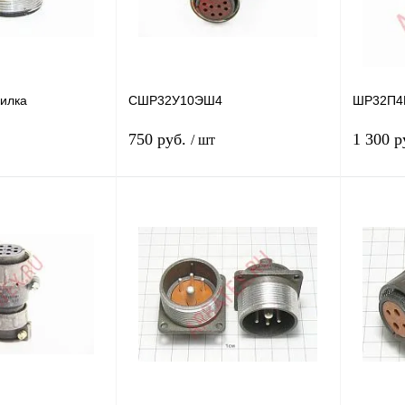
илка
СШР32У10ЭШ4
ШР32П4Н
750 руб.
1 300 р
/ шт
В корзину
Подписаться
Сравнение
Купить в 1 клик
Сравнение
Купить в
В
В избранное
Недоступно
В избра
наличии