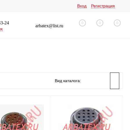
Вход
Регистрация
33-24
0
0
0
arbatex@list.ru
ок
Вид каталога: