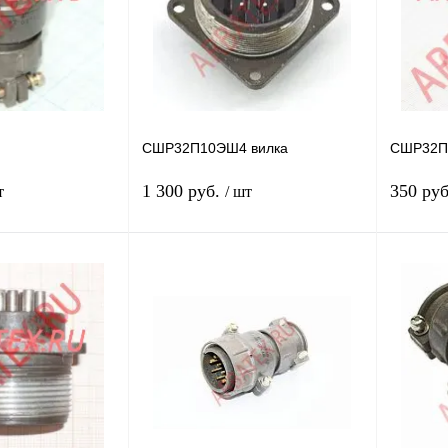
СШР32П10ЭШ4 вилка
СШР32П
1 300 руб.
350 ру
т
/ шт
Подписаться
Подписаться
Сравнение
Купить в 1 клик
Сравнение
Купить в
Недоступно
В избранное
Недоступно
В избра