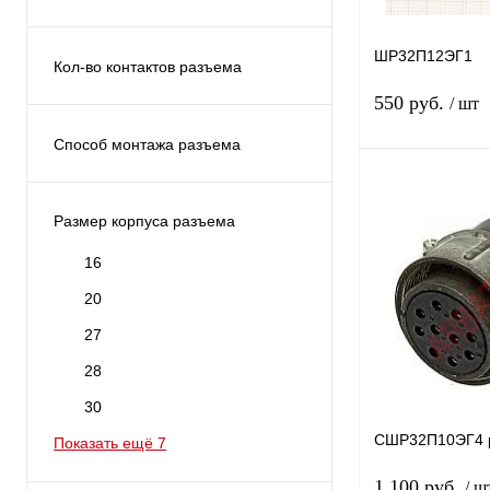
СШРГ
Вилка
ШР
Розетка
ШР32П12ЭГ1
Кол-во контактов разъема
1
550 руб.
/ шт
10
Способ монтажа разъема
12
на блок
14
на кабель
Размер корпуса разъема
15
Купить в 1 клик
16
Показать ещё 12
В избранное
20
27
28
30
СШР32П10ЭГ4 р
Показать ещё 7
1 100 руб.
/ ш