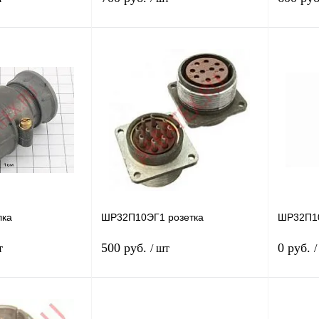
В корзину
Подписаться
Сравнение
Купить в 1 клик
Сравнение
Купить в
В
В избранное
Недоступно
В избра
наличии
Год выпу
88г
лка
ШР32П10ЭГ1 розетка
ШР32П1
500 руб.
0 руб.
т
/ шт
/
Подписаться
В корзину