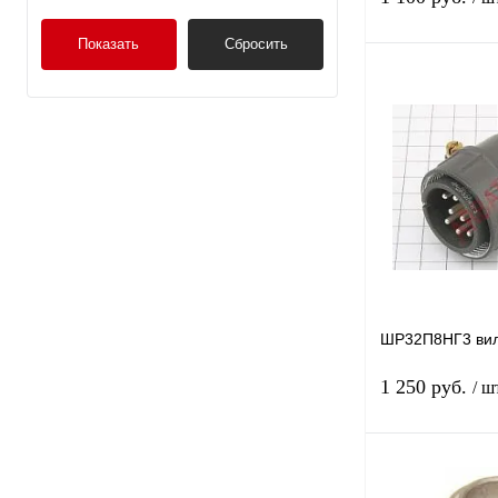
Показать
Сбросить
Купить в 1 клик
В избранное
ШР32П8НГ3 ви
1 250 руб.
/ ш