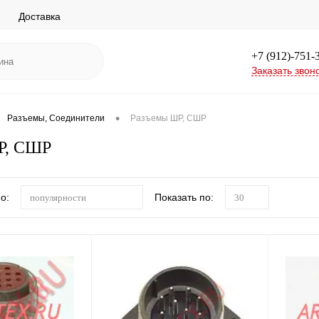
Доставка
+7 (912)-751-
Заказать звон
•
Разъемы, Соединители
Разъемы ШР, СШР
Р, СШР
о:
Показать по:
популярности
30