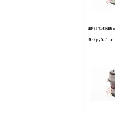
ШР32П14ЭШ5 в
300 руб.
/ шт
Купить в 1 клик
В избранное