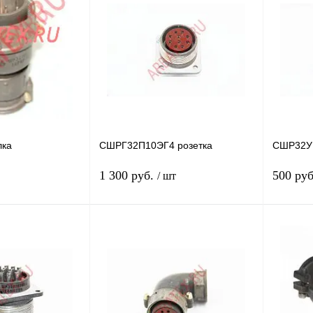
Сравнение
Купить в 1 клик
Сравнение
Купить в
Недоступно
В избранное
В
В избра
наличии
Год выпу
80г.
лка
СШРГ32П10ЭГ4 розетка
СШР32У1
1 300 руб.
500 ру
/ шт
В корзину
В корзину
Сравнение
Купить в 1 клик
Сравнение
Купить в
В
В избранное
В
В избра
наличии
наличии