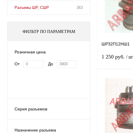
Разъемы ШР, СШР
363
ФИЛЬТР ПО ПАРАМЕТРАМ
ШР32П12НШ1
Розничная цена
1 250 руб.
/ ш
От
До
Купить в 1 клик
В избранное
Серия разъемов
2РМДТ
СШР
Назначение разъема