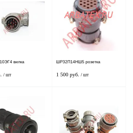
 1 клик
Сравнение
Купить в 1 клик
Сравнение
нное
Под заказ
В избранное
Под заказ
ска
0ЭГ4 вилка
ШР32П14НШ5 розетка
б.
1 500 руб.
/ шт
/ шт
Подписаться
Подписаться
 1 клик
Сравнение
Купить в 1 клик
Сравнение
нное
Недоступно
В избранное
Недоступно