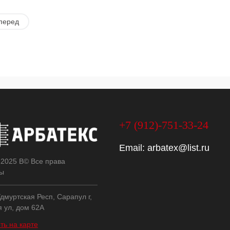
перед
+7 (912)-751-33-24
Email:
arbatex@list.ru
 2025 В© Все права
ы
дмуртская Респ, Сарапул г,
я ул, дом 62А
ть на карте