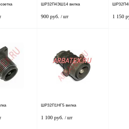
озетка
ШР32П4ЭШ14 вилка
ШР32П4Н
900 руб.
1 150 р
т
/ шт
Подписаться
В корзину
Сравнение
Купить в 1 клик
Сравнение
Купить в
Недоступно
В избранное
В
В избра
наличии
лка
ШР32П1НГ5 вилка
1 100 руб.
т
/ шт