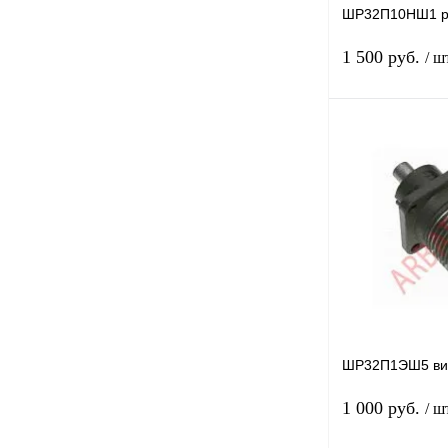
ШР32П10НШ1 р
1 500 руб.
/ ш
Купить в 1 клик
В избранное
ШР32П1ЭШ5 ви
1 000 руб.
/ ш