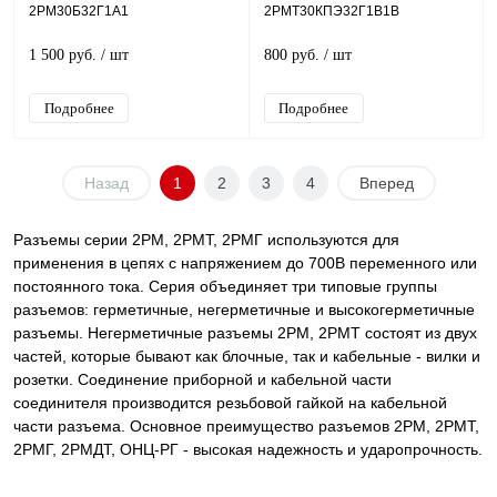
2РМ30Б32Г1А1
2РМТ30КПЭ32Г1В1В
1 500 руб.
/ шт
800 руб.
/ шт
Подробнее
Подробнее
Назад
1
2
3
4
Вперед
Разъемы серии 2РМ, 2РМТ, 2РМГ используются для
применения в цепях с напряжением до 700В переменного или
постоянного тока. Серия объединяет три типовые группы
разъемов: герметичные, негерметичные и высокогерметичные
разъемы. Негерметичные разъемы 2РМ, 2РМТ состоят из двух
частей, которые бывают как блочные, так и кабельные - вилки и
розетки. Соединение приборной и кабельной части
соединителя производится резьбовой гайкой на кабельной
части разъема. Основное преимущество разъемов 2РМ, 2РМТ,
2РМГ, 2РМДТ, ОНЦ-РГ - высокая надежность и ударопрочность.