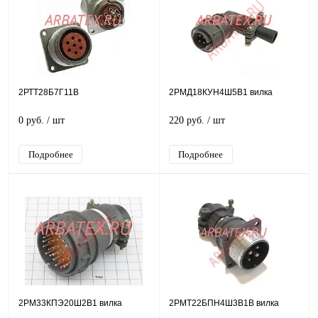
2РТТ28Б7Г11В
2РМД18КУН4Ш5В1 вилка
0 руб.
/ шт
220 руб.
/ шт
Подробнее
Подробнее
2РМ33КПЭ20Ш2В1 вилка
2РМТ22БПН4Ш3В1В вилка