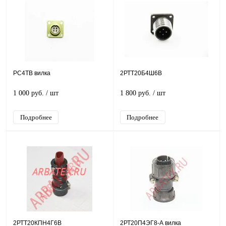
РС4ТВ вилка
2РТТ20Б4Ш6В
1 000 руб.
/ шт
1 800 руб.
/ шт
Подробнее
Подробнее
2РТТ20КПН4Г6В
2РТ20П4ЭГ8-А вилка