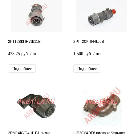
2РТТ28КПН7Ш11В
2РТТ20КПН4Ш6В
438.75 руб.
/ шт
1 500 руб.
/ шт
Подробнее
Подробнее
2РМ14КУЭ4Ш1В1 вилка
ШР20У4ЭГ8 вилка кабельная