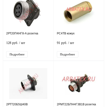
2РТ20П4НГ8-А розетка
РС4ТВ кожух
128 руб.
/ шт
91 руб.
/ шт
Подробнее
Подробнее
2РТТ20Б5Ш40В
2РМТ22БПН4Г3В1В розетка